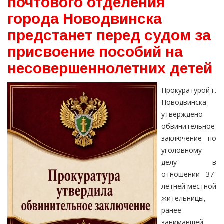
почтового отделения
города Новодвинска
предстанет перед судом за
присвоение пособий на
несовершеннолетних детей
Прокуратурой г.
Новодвинска
утверждено
обвинительное
заключение по
уголовному
делу в
отношении 37-
летней местной
жительницы,
ранее
занимавшей