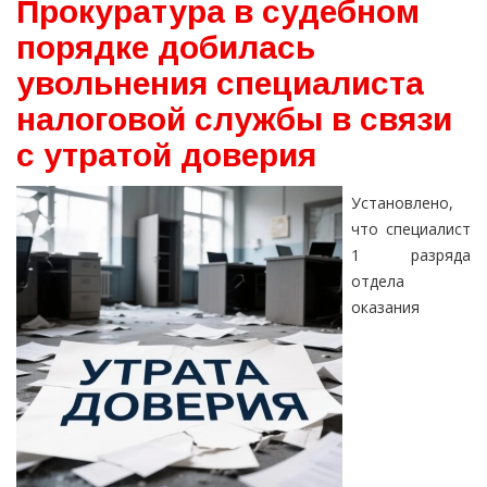
Прокуратура в судебном
порядке добилась
увольнения специалиста
налоговой службы в связи
с утратой доверия
Установлено,
что специалист
1 разряда
отдела
оказания