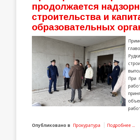
продолжается надзорн
строительства и капит
образовательных орга
Прим
глав
Рудк
стро
выпо
При 
рабо
прин
объе
рабо
Опубликовано в
Прокуратура
Подробнее ...