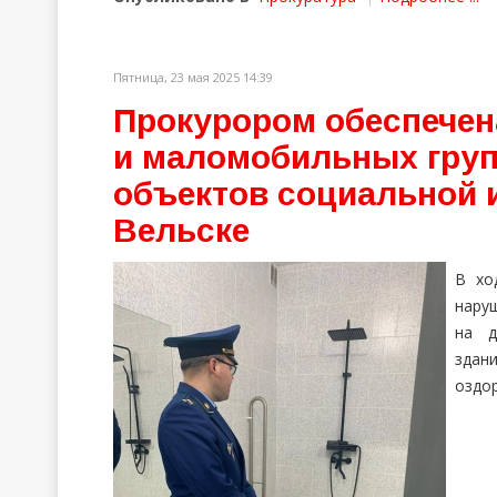
Пятница, 23 мая 2025 14:39
Прокурором обеспечен
и маломобильных груп
объектов социальной 
Вельске
В хо
нару
на д
здан
оздор