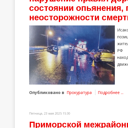
состоянии опьянения, 
неосторожности смерт
Исак
пози
жител
РФ 
нахо
движ
Опубликовано в
Прокуратура
Подробнее ...
Пятница, 23 мая 2025 15:30
Приморской межрайон