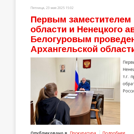
Пятница, 23 мая 2025 15:02
Первым заместителем 
области и Ненецкого а
Белогуровым проведен
Архангельской област
Перв
Нене
т.г.
обра
Росс
Опубликовано в
Прокуратура
Подробнее ...