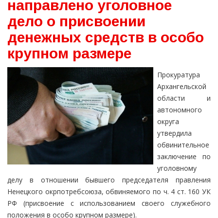
направлено уголовное
дело о присвоении
денежных средств в особо
крупном размере
Прокуратура
Архангельской
области и
автономного
округа
утвердила
обвинительное
заключение по
уголовному
делу в отношении бывшего председателя правления
Ненецкого окрпотребсоюза, обвиняемого по ч. 4 ст. 160 УК
РФ (присвоение с использованием своего служебного
положения в особо крупном размере).