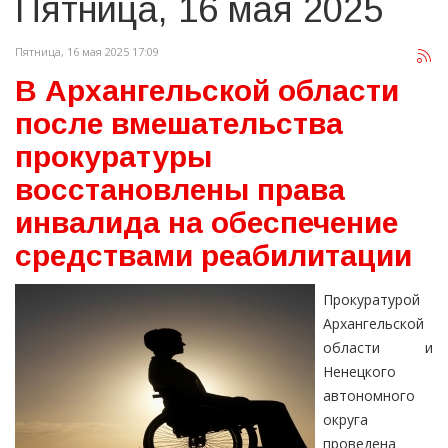
Пятница, 16 мая 2025
Пятница, 16 мая 2025 17:09
В Архангельской области
после вмешательства
прокуратуры
восстановлены права
инвалида на обеспечение
средствами реабилитации
Прокуратурой
Архангельской
области и
Ненецкого
автономного
округа
проведена