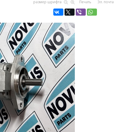
размер шрифта
Печать
Эл. почта