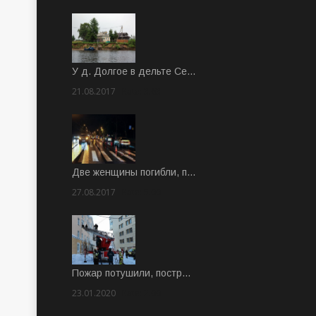
У д. Долгое в дельте Се…
21.08.2017
Rate: 3.63
Две женщины погибли, п…
27.08.2017
Rate: 5.00
Пожар потушили, постр…
23.01.2020
Rate: 2.00