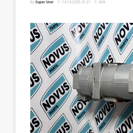
By
Super User
14.10.2025 01:21
839