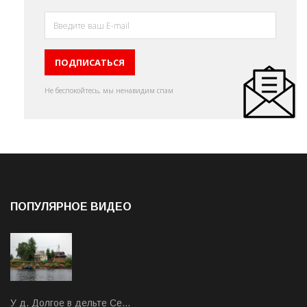
Не беспокойтесь, мы ненавидим спам
ПОПУЛЯРНОЕ ВИДЕО
У д. Долгое в дельте Се…