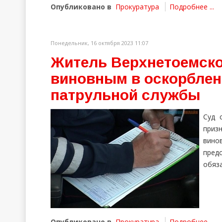
Опубликовано в
Прокуратура
Подробнее ...
Понедельник, 16 октября 2023 11:07
Житель Верхнетоемско
виновным в оскорблен
патрульной службы
Суд 
приз
вино
пред
обяза
Опубликовано в
Прокуратура
Подробнее ...