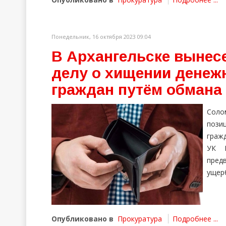
Понедельник, 16 октября 2023 09:04
В Архангельске вынес
делу о хищении денеж
граждан путём обмана
Соло
пози
гражд
УК Р
пред
ущерб
Опубликовано в
Прокуратура
Подробнее ...