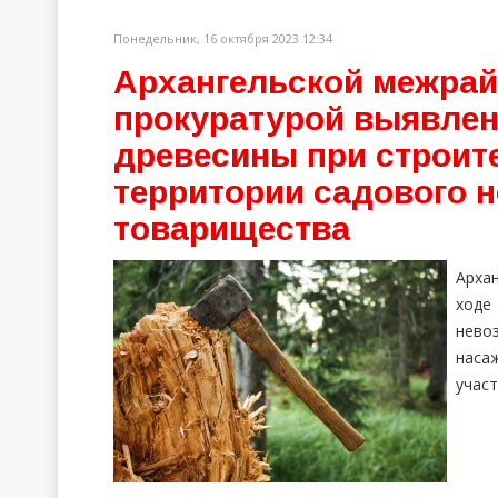
Понедельник, 16 октября 2023 12:34
Архангельской межра
прокуратурой выявлен
древесины при строите
территории садового 
товарищества
Арха
ходе
нев
наса
участ