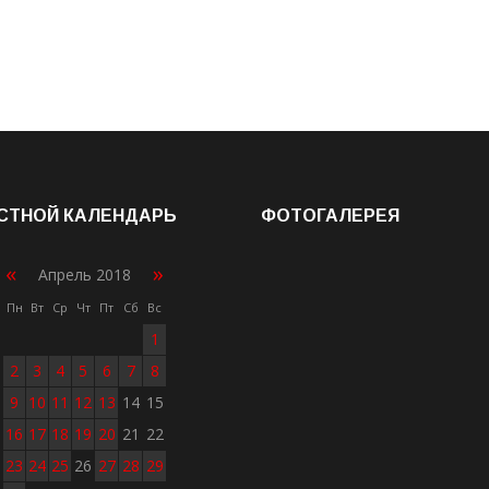
СТНОЙ КАЛЕНДАРЬ
ФОТОГАЛЕРЕЯ
«
»
Апрель 2018
Пн
Вт
Ср
Чт
Пт
Сб
Вс
1
2
3
4
5
6
7
8
9
10
11
12
13
14
15
16
17
18
19
20
21
22
23
24
25
26
27
28
29