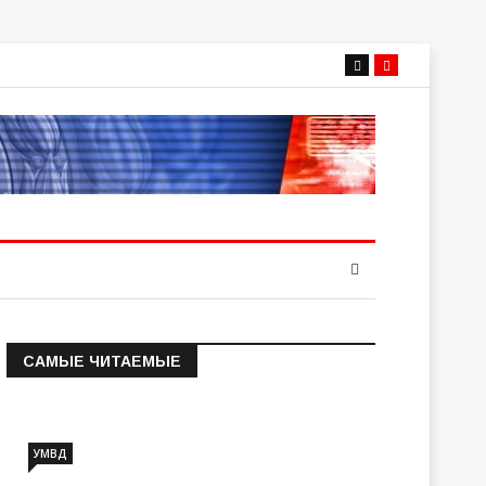
САМЫЕ ЧИТАЕМЫЕ
Информация о состоянии
операт…
УМВД