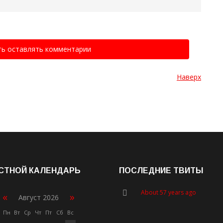
ть оставлять комментарии
Наверх
СТНОЙ КАЛЕНДАРЬ
ПОСЛЕДНИЕ ТВИТЫ
About 57 years ago
«
»
Август 2026
Пн
Вт
Ср
Чт
Пт
Сб
Вс