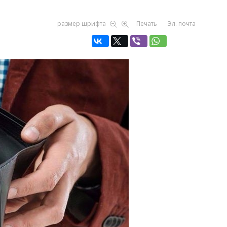
размер шрифта
Печать
Эл. почта