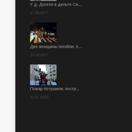
У д. Долгое в дельте Се…
21.08.2017
Rate: 3.63
Две женщины погибли, п…
27.08.2017
Rate: 5.00
Пожар потушили, постр…
23.01.2020
Rate: 2.00