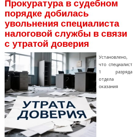
Прокуратура в судебном
порядке добилась
увольнения специалиста
налоговой службы в связи
с утратой доверия
Установлено,
что специалист
1 разряда
отдела
оказания