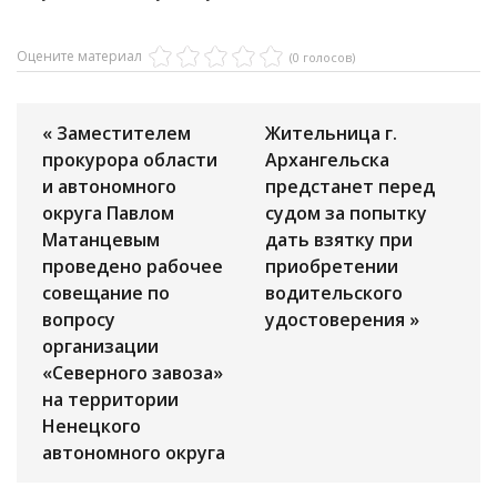
Оцените материал
(0 голосов)
« Заместителем
Жительница г.
прокурора области
Архангельска
и автономного
предстанет перед
округа Павлом
судом за попытку
Матанцевым
дать взятку при
проведено рабочее
приобретении
совещание по
водительского
вопросу
удостоверения »
организации
«Северного завоза»
на территории
Ненецкого
автономного округа