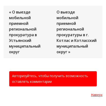
« О выезде
О выезде
мобильной
мобильной
приемной
приемной
региональной
региональной
прокуратура в
прокуратуры в г.
Устьянский
Котлас и Котласский
муниципальный
муниципальный
округ
округ »
Авторизуйтесь, чтобы получить возможность
оставлять комментарии
Наверх