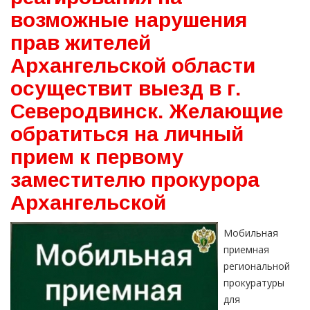
возможные нарушения
прав жителей
Архангельской области
осуществит выезд в г.
Северодвинск. Желающие
обратиться на личный
прием к первому
заместителю прокурора
Архангельской
Мобильная
приемная
региональной
прокуратуры
для