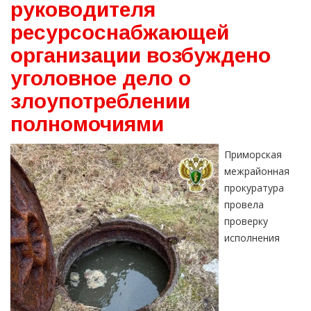
руководителя
ресурсоснабжающей
организации возбуждено
уголовное дело о
злоупотреблении
полномочиями
Приморская
межрайонная
прокуратура
провела
проверку
исполнения