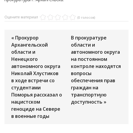
Оцените материал
(0 голосов)
« Прокурор
В прокуратуре
Архангельской
области и
области и
автономного округа
Ненецкого
на постоянном
автономного округа
контроле находятся
Николай Хлустиков
вопросы
в ходе встречи со
обеспечения прав
студентами
граждан на
Поморья рассказал о
транспортную
нацистском
доступность »
геноциде на Севере
в военные годы