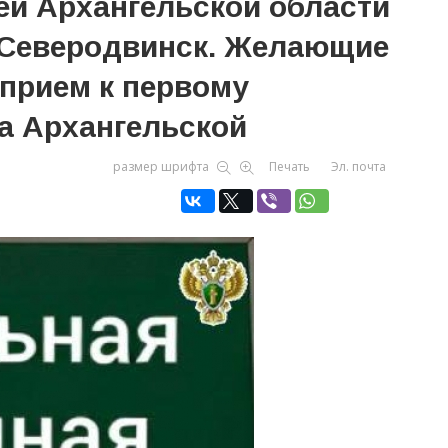
ей Архангельской области
. Северодвинск. Желающие
 прием к первому
а Архангельской
размер шрифта
Печать
Эл. почта