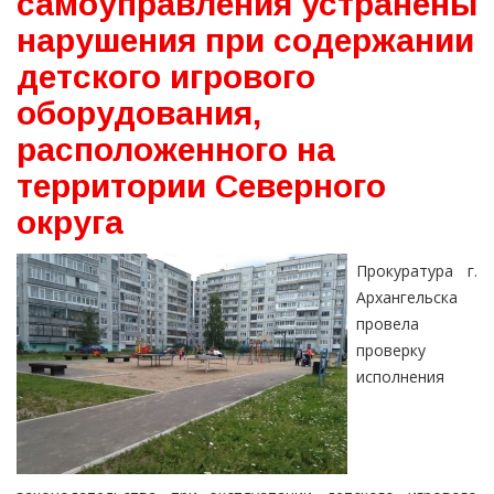
самоуправления устранены
нарушения при содержании
детского игрового
оборудования,
расположенного на
территории Северного
округа
Прокуратура г.
Архангельска
провела
проверку
исполнения