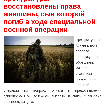
восстановлены права
женщины, сын которой
погиб в ходе специальной
военной операции
Прокуратура г.
Архангельска
провела
проверку по
обращению
матери
участника
специальной
военной
операции по вопросу отказа в предоставлении
единовременной денежной выплаты в связи с гибелью
военнослужащего.