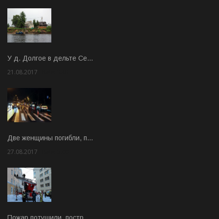
У д. Долгое в дельте Се…
21.08.2017
Rate: 3.63
Две женщины погибли, п…
27.08.2017
Rate: 5.00
Пожар потушили, постр…