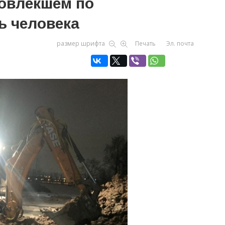
повлекшем по
ь человека
размер шрифта
Печать
Эл. почта