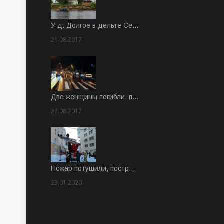
У д. Долгое в дельте Се…
21.08.2017
Rate: 3.63
Две женщины погибли, п…
27.08.2017
Rate: 5.00
Пожар потушили, постр…
23.01.2020
Rate: 2.00