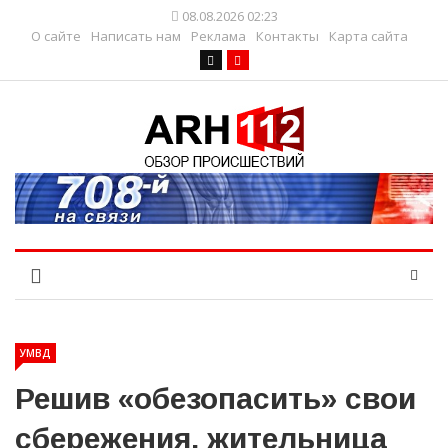
08.08.2026 02:23
О сайте
Написать нам
Реклама
Контакты
Карта сайта
УМВД
Решив «обезопасить» свои
сбережения, жительница