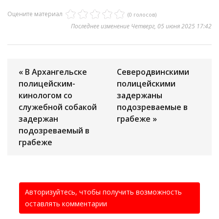
Оцените материал
(0 голосов)
Последнее изменение Четверг, 05 июня 2025 17:42
« В Архангельске
Северодвинскими
полицейским-
полицейскими
кинологом со
задержаны
служебной собакой
подозреваемые в
задержан
грабеже »
подозреваемый в
грабеже
Авторизуйтесь, чтобы получить возможность
оставлять комментарии