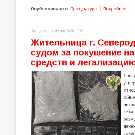
Опубликовано в
Прокуратура
Подробнее ...
Понедельник, 04 мая 2026 14:39
Жительница г. Северо
судом за покушение на
средств и легализаци
Прок
утве
отно
обвин
неза
сети
разм
дене
совер