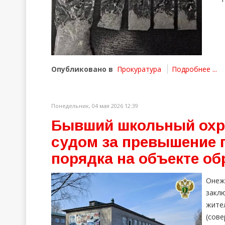
Опубликовано в
Прокуратура
Подробнее ...
Понедельник, 04 мая 2026 12:39
Бывший школьный охра
судом за превышение 
порядка на объекте об
Онеж
закл
жите
(сов