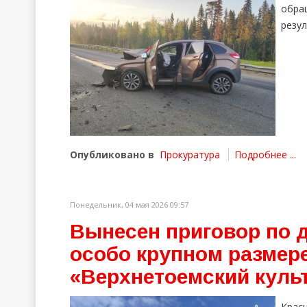
обра
резул
Опубликовано в
Прокуратура
Подробнее ...
Понедельник, 04 мая 2026 09:57
Вынесен приговор по 
особо крупном размер
«Верхнетоемский куль
Крас