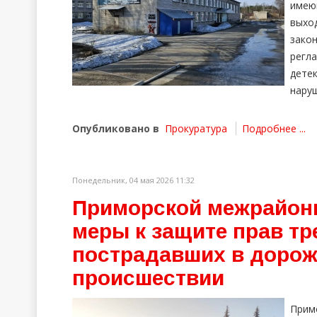
имею
вых
зак
регл
дете
наруш
Опубликовано в
Прокуратура
Подробнее ...
Понедельник, 04 мая 2026 11:32
Приморской межрайон
меры к защите прав тр
пострадавших в дорож
происшествии
Прим