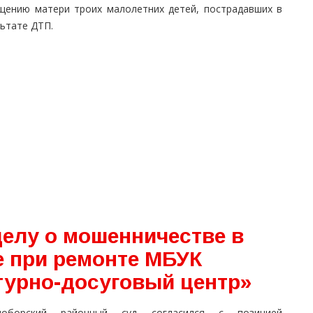
щению матери троих малолетних детей, пострадавших в
ьтате ДТП.
делу о мошенничестве в
е при ремонте МБУК
турно-досуговый центр»
ноборский районный суд согласился с позицией