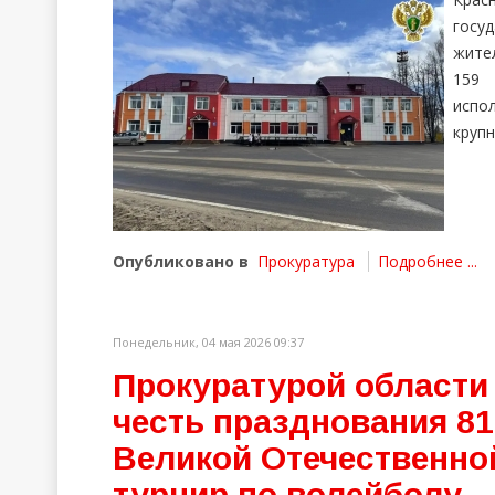
госу
жител
159
испо
крупн
Опубликовано в
Прокуратура
Подробнее ...
Понедельник, 04 мая 2026 09:37
Прокуратурой области 
честь празднования 8
Великой Отечественно
турнир по волейболу