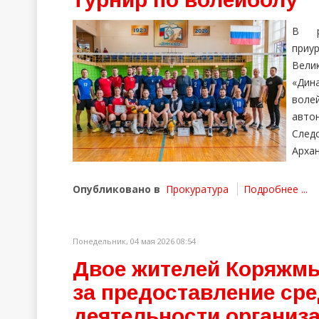
В р
приу
Вели
«Дин
воле
авт
След
Архан
Опубликовано в
Прокуратура
Подробнее ...
Понедельник, 04 мая 2026 08:54
Двое жителей Коряжмы
за предоставление сре
деятельности организа