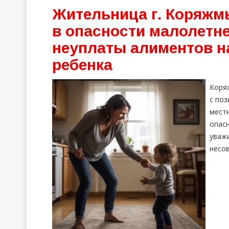
Жительница г. Коряжм
в опасности малолетне
неуплаты алиментов н
ребенка
Коря
с поз
мест
опас
ува
несо