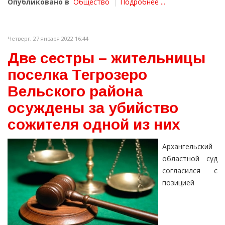
Опубликовано в
Общество
Подробнее ...
Четверг, 27 января 2022 16:44
Две сестры – жительницы
поселка Тегрозеро
Вельского района
осуждены за убийство
сожителя одной из них
Архангельский
областной суд
согласился с
позицией