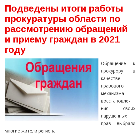
Подведены итоги работы
прокуратуры области по
рассмотрению обращений
и приему граждан в 2021
году
Обращение к
прокурору в
качестве
правового
меха­низма
восстановле­
ния своих
нарушенных
прав вы­брали
многие жи­тели региона.