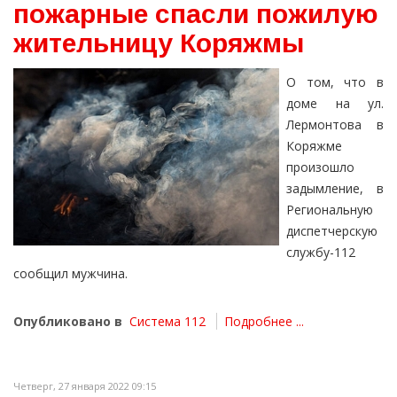
пожарные спасли пожилую
жительницу Коряжмы
О том, что в
доме на ул.
Лермонтова в
Коряжме
произошло
задымление, в
Региональную
диспетчерскую
службу-112
сообщил мужчина.
Опубликовано в
Система 112
Подробнее ...
Четверг, 27 января 2022 09:15