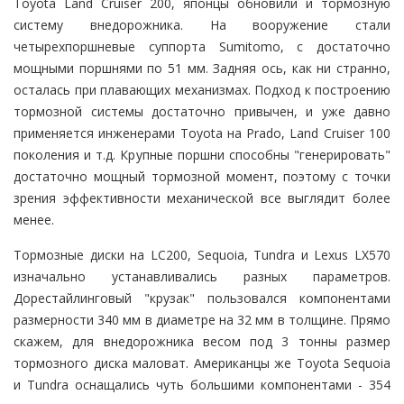
Toyota Land Cruiser 200, японцы обновили и тормозную
систему внедорожника. На вооружение стали
четырехпоршневые суппорта Sumitomo, с достаточно
мощными поршнями по 51 мм. Задняя ось, как ни странно,
осталась при плавающих механизмах. Подход к построению
тормозной системы достаточно привычен, и уже давно
применяется инженерами Toyota на Prado, Land Cruiser 100
поколения и т.д. Крупные поршни способны "генерировать"
достаточно мощный тормозной момент, поэтому с точки
зрения эффективности механической все выглядит более
менее.
Тормозные диски на LC200, Sequoia, Tundra и Lexus LX570
изначально устанавливались разных параметров.
Дорестайлинговый "крузак" пользовался компонентами
размерности 340 мм в диаметре на 32 мм в толщине. Прямо
скажем, для внедорожника весом под 3 тонны размер
тормозного диска маловат. Американцы же Toyota Sequoia
и Tundra оснащались чуть большими компонентами - 354