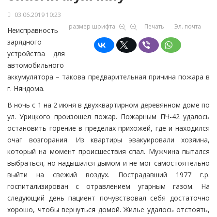
03.06.2019 10:23
размер шрифта
Печать
Эл. почта
Неисправность
зарядного
устройства для
автомобильного
аккумулятора – такова предварительная причина пожара в
г. Няндома.
В ночь с 1 на 2 июня в двухквартирном деревянном доме по
ул. Урицкого произошел пожар. Пожарным ПЧ-42 удалось
остановить горение в пределах прихожей, где и находился
очаг возгорания. Из квартиры эвакуировали хозяина,
который на момент происшествия спал. Мужчина пытался
выбраться, но надышался дымом и не мог самостоятельно
выйти на свежий воздух. Пострадавший 1977 г.р.
госпитализирован с отравлением угарным газом. На
следующий день пациент почувствовал себя достаточно
хорошо, чтобы вернуться домой. Жилье удалось отстоять,