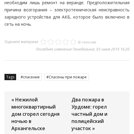
необходим лишь ремонт на веранде. Предположительная
причина возгорания – электротехническая неисправность
зарядного устройства для АКБ, которое было включено в
сеть на ночь.
Оцените материал
(0 голосов)
Последнее изменение Понедельник, 03 июня 2019 16:20
Tags
спасение
Спасены при пожаре
« Нежилой
Два пожара в
многоквартирный
Урдоме: горел
дом сгорел сегодня
частный дом и
ночью в
полицейский
Архангельске
участок »