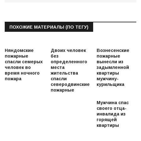
ПОХОЖИЕ МАТЕРИАЛЫ (ПО ТЕГУ)
Няндомские
Двоих человек
Вознесенские
пожарные
без
пожарные
спасли семерых
определенного
вынесли из
человек во
места
задымленной
время ночного
жительства
квартиры
пожара
спасли
мужчину-
северодвинские
курильщика
пожарные
Мужчина спас
своего отца-
инвалида из
горящей
квартиры