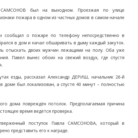
ел САМСОНОВ был на выходном. Проезжая по улице
ризнаки пожара в одном из частных домов в самом начале
 и сообщил о пожаре по телефону непосредственно в
брался в дом и начал обшаривать в дыму каждый закуток.
упь отыскать двоих мужчин лежащими на полу. Оба уже
ния. Павел вынес обоих на свежий воздух, где спустя
я.
утах езды, рассказал Александр ДЕРИШ, начальник 26-й
в доме был локализован, а спустя 40 минут – полностью
ного дома повреждён потолок. Предполагаемая причина
астоящее время ведётся проверка.
отверженный поступок Павла САМСОНОВА, который в
рено представить его к награде.