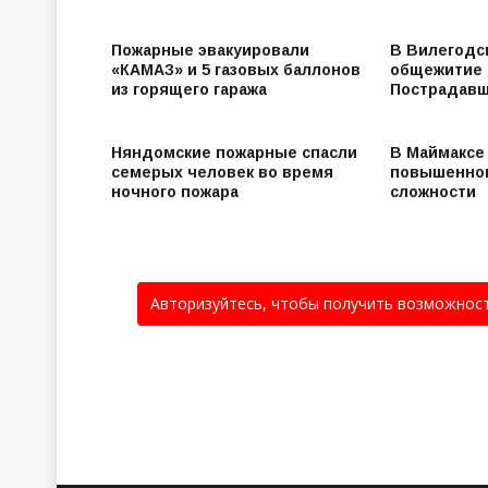
Пожарные эвакуировали
В Вилегодс
«КАМАЗ» и 5 газовых баллонов
общежитие 
из горящего гаража
Пострадавш
Няндомские пожарные спасли
В Маймаксе
семерых человек во время
повышенно
ночного пожара
сложности
Авторизуйтесь, чтобы получить возможнос