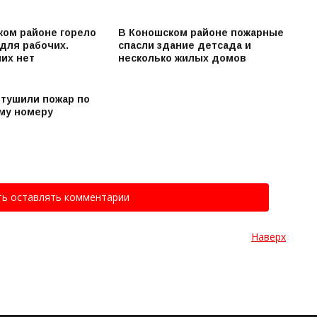
ком районе горело
В Коношском районе пожарные
для рабочих.
спасли здание детсада и
их нет
несколько жилых домов
 тушили пожар по
му номеру
ть оставлять комментарии
Наверх