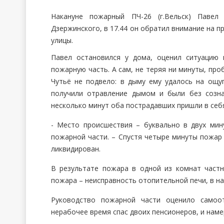
Накануне пожарный ПЧ-26 (г.Вельск) Пав
Дзержинского, в 17.44 он обратил внимание на п
улицы.
Павел остановился у дома, оценил ситуацию
пожарную часть. А сам, не теряя ни минуты, про
Чутьё не подвело: в дыму ему удалось на ощ
получили отравление дымом и были без созна
несколько минут оба пострадавших пришли в себ
- Место происшествия – буквально в двух мин
пожарной части. – Спустя четыре минуты пожар 
ликвидирован.
В результате пожара в одной из комнат част
пожара – неисправность отопительной печи, в н
Руководство пожарной части оценило само
нерабочее время спас двоих пенсионеров, и наме