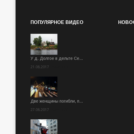
ПОПУЛЯРНОЕ ВИДЕО
НОВО
У д. Долгое в дельте Се…
21.08.2017
Rate: 3.63
Две женщины погибли, п…
27.08.2017
Rate: 5.00