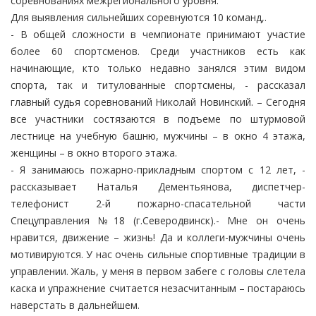
соревнованиях межрегионального уровня.
Для выявления сильнейших соревнуются 10 команд,.
- В общей сложности в чемпионате принимают участие
более 60 спортсменов. Среди участников есть как
начинающие, кто только недавно занялся этим видом
спорта, так и титулованные спортсмены, - рассказал
главный судья соревнований Николай Новинский. – Сегодня
все участники состязаются в подъеме по штурмовой
лестнице на учебную башню, мужчины – в окно 4 этажа,
женщины – в окно второго этажа.
- Я занимаюсь пожарно-прикладным спортом с 12 лет, -
рассказывает Наталья Дементьянова, диспетчер-
телефонист 2-й пожарно-спасательной части
Спецуправления №18 (г.Северодвинск).- Мне он очень
нравится, движение – жизнь! Да и коллеги-мужчины очень
мотивируются. У нас очень сильные спортивные традиции в
управлении. Жаль, у меня в первом забеге с головы слетела
каска и упражнение считается незасчитанным – постараюсь
наверстать в дальнейшем.