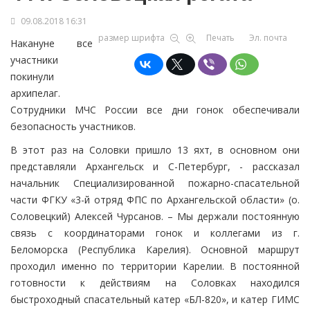
09.08.2018 16:31
размер шрифта
Печать
Эл. почта
Накануне все
участники
покинули
архипелаг.
Сотрудники МЧС России все дни гонок обеспечивали
безопасность участников.
В этот раз на Соловки пришло 13 яхт, в основном они
представляли Архангельск и С-Петербург, - рассказал
начальник Специализированной пожарно-спасательной
части ФГКУ «3-й отряд ФПС по Архангельской области» (о.
Соловецкий) Алексей Чурсанов. – Мы держали постоянную
связь с координаторами гонок и коллегами из г.
Беломорска (Республика Карелия). Основной маршрут
проходил именно по территории Карелии. В постоянной
готовности к действиям на Соловках находился
быстроходный спасательный катер «БЛ-820», и катер ГИМС