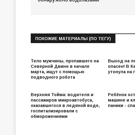
ПОХОЖИЕ МАТЕРИАЛЫ (ПО ТЕГУ)
Тело мужчины, пропавшего на
Выход на л
Северной Двине в начале
опасен! В К
марта, ищут с помощью
утонула на 
подводного робота
Верхняя Тойма: водителя и
Ребёнок ост
пассажиров микроавтобуса,
машине и к
оказавшегося в ледяной воде,
паники - сп
госпитализировали с
обморожениями