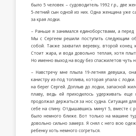
было 5 человек – судоводитель 1992 г.р., две же
5-летний сын одной из них. Одна женщина уже 
за края лодки.
– Раньше я занимался единоборствами, а перед 
Мы с Сергеем решили поступить следующим обр
собой. Также захватил веревку, второй конец 
Стоит жара, и вода довольно теплая, хотя плыт
Но именно выход на воду без спасжилетов чуть н
– Навстречу мне плыла 19-летняя девушка, он
канистру из-под топлива, которая упала с лодки
на берег Сергей. Доплыв до лодки, запасной жи
плаву, ведь ей приходилось удерживать еще 
продолжал держаться за нос судна. Ситуация для
себе на спину. Отдышавшись минут 5, вместе с 
было немного ближе. Вот только на машине ту
довольно сильно замерз. Я снял с него всю одеж
ребенку хоть немного согреться.