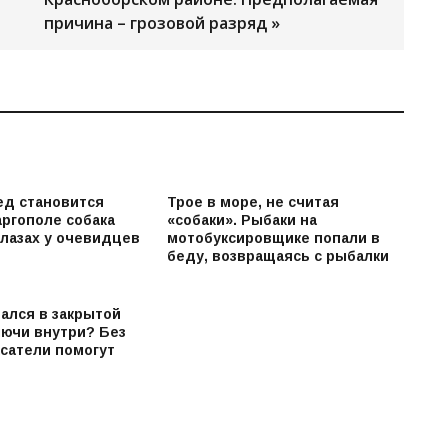
причина – грозовой разряд »
ед становится
Трое в море, не считая
аргополе собака
«собаки». Рыбаки на
глазах у очевидцев
мотобуксировщике попали в
беду, возвращаясь с рыбалки
ался в закрытой
лючи внутри? Без
асатели помогут