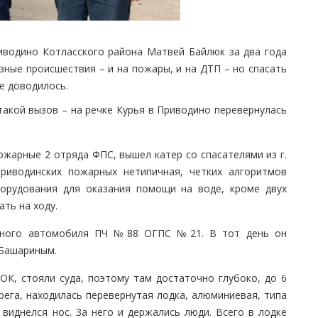
иводино Котласского района Матвей Байлюк за два года
ные происшествия – и на пожары, и на ДТП – но спасать
не доводилось.
такой вызов – на речке Курья в Приводино перевернулась
жарные 2 отряда ФПС, вышел катер со спасателями из г.
приводинских пожарных нетипичная, четких алгоритмов
борудования для оказания помощи на воде, кроме двух
ть на ходу.
арного автомобиля ПЧ №88 ОГПС №21. В тот день он
 Башариным.
ОК, стояли суда, поэтому там достаточно глубоко, до 6
рега, находилась перевернутая лодка, алюминиевая, типа
 виднелся нос. За него и держались люди. Всего в лодке