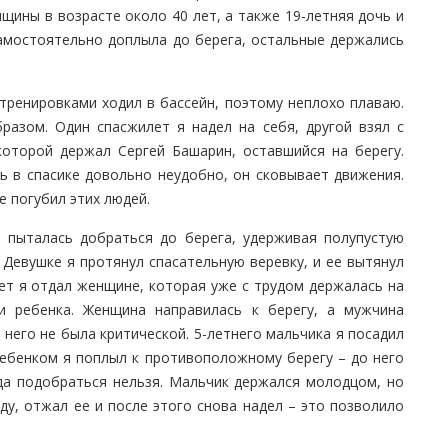
нщины в возрасте около 40 лет, а также 19-летняя дочь и
самостоятельно доплыла до берега, остальные держались
тренировками ходил в бассейн, поэтому неплохо плаваю.
азом. Один спасжилет я надел на себя, другой взял с
которой держал Сергей Башарин, оставшийся на берегу.
ь в спасике довольно неудобно, он сковывает движения.
е погубил этих людей.
а пыталась добраться до берега, удерживая полупустую
. Девушке я протянул спасательную веревку, и ее вытянул
лет я отдал женщине, которая уже с трудом держалась на
и ребенка. Женщина направилась к берегу, а мужчина
 него не была критической. 5-летнего мальчика я посадил
ребенком я поплыл к противоположному берегу – до него
да подобраться нельзя. Мальчик держался молодцом, но
ду, отжал ее и после этого снова надел – это позволило