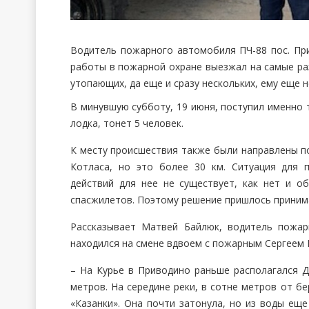
Водитель пожарного автомобиля ПЧ-88 пос. Пр
работы в пожарной охране выезжал на самые раз
утопающих, да еще и сразу нескольких, ему еще 
В минувшую субботу, 19 июня, поступил именно 
лодка, тонет 5 человек.
К месту происшествия также были направлены по
Котласа, но это более 30 км. Ситуация для 
действий для нее не существует, как нет и о
спасжилетов. Поэтому решение пришлось принима
Рассказывает Матвей Байлюк, водитель пож
находился на смене вдвоем с пожарным Сергеем
– На Курье в Приводино раньше располагался Д
метров. На середине реки, в сотне метров от бе
«Казанки». Она почти затонула, но из воды еще