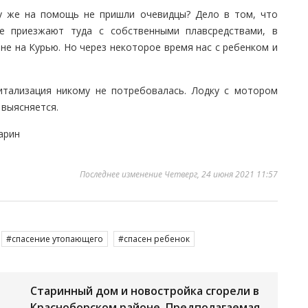
му же на помощь не пришли очевидцы? Дело в том, что
 приезжают туда с собственными плавсредствами, в
не на Курью. Но через некоторое время нас с ребенком и
итализация никому не потребовалась. Лодку с мотором
 выясняется.
арин
Последнее изменение Четверг, 24 июня 2021 11:57
спасение утопающего
спасен ребенок
Старинный дом и новостройка сгорели в
Красноборском районе. Предполагаемая