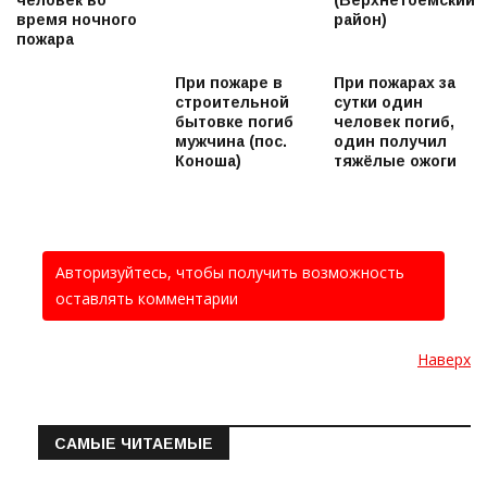
человек во
(Верхнетоемский
время ночного
район)
пожара
При пожаре в
При пожарах за
строительной
сутки один
бытовке погиб
человек погиб,
мужчина (пос.
один получил
Коноша)
тяжёлые ожоги
Авторизуйтесь, чтобы получить возможность
оставлять комментарии
Наверх
САМЫЕ ЧИТАЕМЫЕ
Информация о состоянии операт…