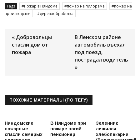
Tags
Пожар в Няндоме
пожар на пилораме
пожар на
производстве
деревообработка
« Добровольцы
В Ленском районе
спасли дом от
автомобиль въехал
пожара
под поезд,
пострадал водитель
»
ПОХОЖИЕ МАТЕРИАЛЫ (ПО ТЕГУ)
Няндомские
В Няндоме при
Зеленник
пожарные
пожаре погиб
лишился
спасли семерых
пенсионер
хлебопекарни