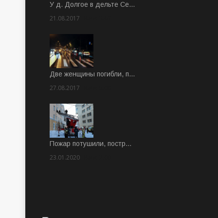
У д. Долгое в дельте Се…
21.08.2017
Rate: 3.63
Две женщины погибли, п…
27.08.2017
Rate: 5.00
Пожар потушили, постр…
23.01.2020
Rate: 2.00