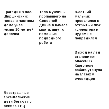
Трагедия в пос.
Тело мужчины,
8-летний
Ширшинский:
пропавшего на
мальчик
пожар в частном
Северной
провалился в
доме унёс
Двине в начале
открытый люк
жизнь 10-летней
марта, ищут с
коллектора и
девочки
помощью
чудом не
подводного
повредился
робота
Выход на лед
становится
опасен! В
Каргополе
собака утонула
на глазах у
очевидцев
Бесстрашные
архангельские
дети бегают по
реке за ТРЦ