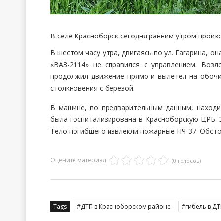
В селе Красноборск сегодня ранним утром произо
В шестом часу утра, двигаясь по ул. Гагарина, о
«ВАЗ-2114» не справился с управлением. Возл
продолжил движение прямо и вылетел на обочин
столкновения с березой.
В машине, по предварительным данным, находи
была госпитализирована в Красноборскую ЦРБ. За
Тело погибшего извлекли пожарные ПЧ-37. Обст
Оцените материал
(0 голосов)
Tags
ДТП в Красноборском районе
гибель в ДТ