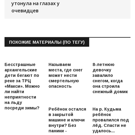
утонула на глазах у
очевидцев
ПОХОЖИЕ МАТЕРИАЛЫ (ПО ТЕГУ)
Бесстрашные
Называем
8-летнюю
архангельские
места, где снег
девочку
дети бегают по
может нести
завалило
реке за ТРЦ
смертельную
снегом, когда
«Макси». Можно
опасность
она строила
ли найти
снежный домик
неприятности
на льду
посреди зимы?
Ребёнок остался
На р. Кудьма
в закрытой
ребёнок
машине и ключи
провалился под
внутри? Без
лёд. Спасти не
паники -
удалось...