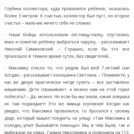
Глубина коллектора, куда провалился ребёнок, оказалась
более 3 метров. К счастью, коллектор был пуст, но второе
счастье – мальчик ничего себе не сломал.
- Наши бойцы использовали лестницу-палку, спустились
вниз и помогли ребёнку выбраться наружу, - рассказывает
Николай Симановский. – Страшно, если бы это всё
произошло в тёмное время суток, без свидетелей…
- Максимку спасло то, что рядом был мой 7-летний сын
Богдан, - рассказывает коношанка Светлана. – Понимаете, у
нас во дворе практически негде гулять – всё заставлено
машинами. Дети спрашивают: а можно нам на этой горке
побегать? – Да, можно. Но если бы мы знали, какая ловушка
их там поджидает! Это же ямища огромная! Богдан как
увидел, что Максимка провалился, то бросился к своему
дяде, который вышел покурить на улицу: «Там Максимка в
колодец упал! Вызывайте помощь!» Мы, в чём были, так и
выбежали на улицу, Галина Николаевна и позвонила на 112.