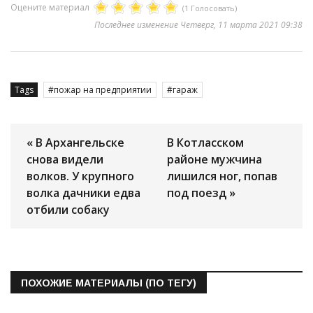
Оцените материал
(1 Голосовать)
Последнее изменение Четверг, 11 марта 2021 09:38
Tags
пожар на предприятии
гараж
« В Архангельске
В Котласском
снова видели
районе мужчина
волков. У крупного
лишился ног, попав
волка дачники едва
под поезд »
отбили собаку
ПОХОЖИЕ МАТЕРИАЛЫ (ПО ТЕГУ)