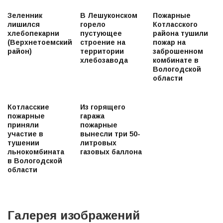
Зеленник
В Лешуконском
Пожарные
лишился
горело
Котласского
хлебопекарни
пустующее
района тушили
(Верхнетоемский
строение на
пожар на
район)
территории
заброшенном
хлебозавода
комбинате в
Вологодской
области
Котласские
Из горящего
пожарные
гаража
приняли
пожарные
участие в
вынесли три 50-
тушении
литровых
льнокомбината
газовых баллона
в Вологодской
области
Галерея изображений