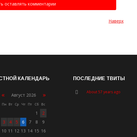
ть оставлять комментарии
Наверх
СТНОЙ КАЛЕНДАРЬ
ПОСЛЕДНИЕ ТВИТЫ
About 57 years ago
«
»
Август 2026
Пн
Вт
Ср
Чт
Пт
Сб
Вс
1
2
3
4
5
6
7
8
9
10
11
12
13
14
15
16