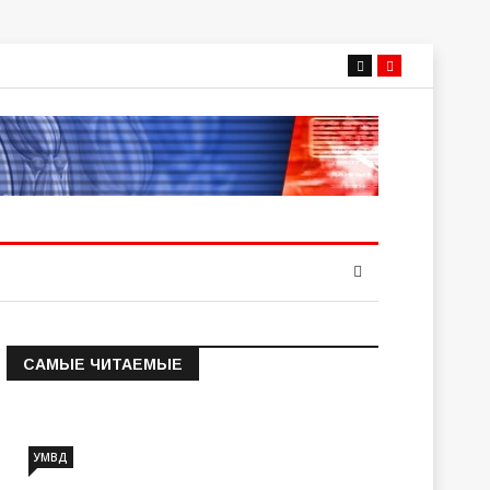
САМЫЕ ЧИТАЕМЫЕ
Информация о состоянии
операт…
УМВД