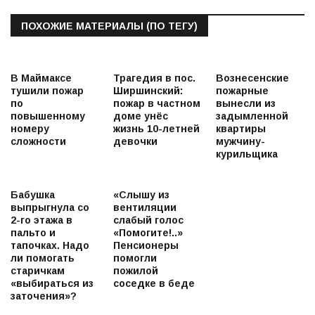
ПОХОЖИЕ МАТЕРИАЛЫ (ПО ТЕГУ)
В Маймаксе
Трагедия в пос.
Вознесенские
тушили пожар
Ширшинский:
пожарные
по
пожар в частном
вынесли из
повышенному
доме унёс
задымленной
номеру
жизнь 10-летней
квартиры
сложности
девочки
мужчину-
курильщика
Бабушка
«Слышу из
выпрыгнула со
вентиляции
2-го этажа в
слабый голос
пальто и
«Помогите!..»
тапочках. Надо
Пенсионеры
ли помогать
помогли
старичкам
пожилой
«выбираться из
соседке в беде
заточения»?