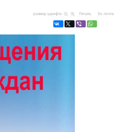
размер шрифта
Печать
Эл. почта