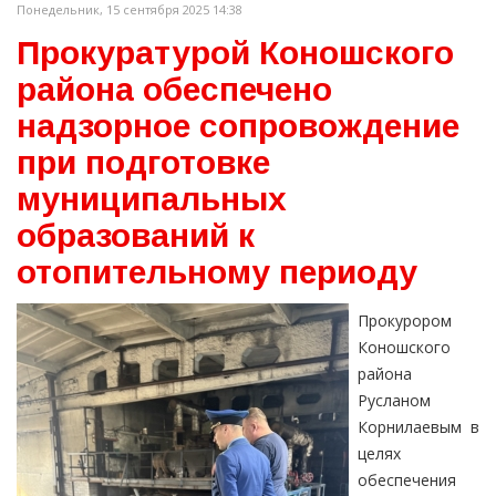
Понедельник, 15 сентября 2025 14:38
Прокуратурой Коношского
района обеспечено
надзорное сопровождение
при подготовке
муниципальных
образований к
отопительному периоду
Прокурором
Коношского
района
Русланом
Корнилаевым в
целях
обеспечения