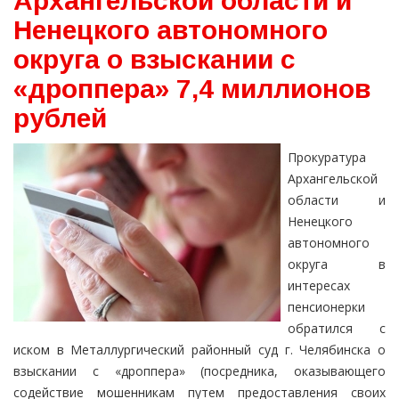
Архангельской области и
Ненецкого автономного
округа о взыскании с
«дроппера» 7,4 миллионов
рублей
Прокуратура
Архангельской
области и
Ненецкого
автономного
округа в
интересах
пенсионерки
обратился с
иском в Металлургический районный суд г. Челябинска о
взыскании с «дроппера» (посредника, оказывающего
содействие мошенникам путем предоставления своих