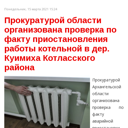
Понедельник, 15 марта 2021 15:24
Прокуратурой области
организована проверка по
факту приостановления
работы котельной в дер.
Куимиха Котласского
района
Прокуратурой
Архангельской
области
организована
проверка по
факту
аварийной
приостановки