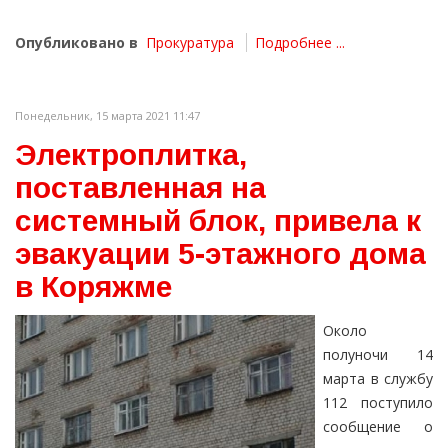
Опубликовано в
Прокуратура
Подробнее ...
Понедельник, 15 марта 2021 11:47
Электроплитка,
поставленная на
системный блок, привела к
эвакуации 5-этажного дома
в Коряжме
Около
полуночи 14
марта в службу
112 поступило
сообщение о