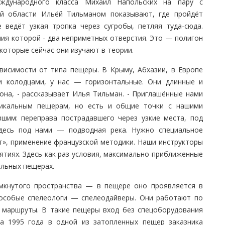
еждународного класса Михаил Напольских на пару с
ой области Ильёй Тильманом показывают, где пройдёт
 ведёт узкая тропка через сугробы, петляя туда-сюда.
ния которой - два неприметных отверстия. Это — полигон
 которые сейчас они изучают в теории.
ависимости от типа пещеры. В Крыму, Абхазии, в Европе
и колодцами, у нас — горизонтальные. Они длинные и
она, - рассказывает Илья Тильман. - Приглашённые нами
икальным пещерам, но есть и общие точки с нашими
шим: переправа пострадавшего через узкие места, под
Здесь под нами — подводная река. Нужно специальное
т», применение французской методики. Наши инструкторы
ятиях. Здесь как раз условия, максимально приближенные
альных пещерах.
мкнутого пространства — в пещере оно проявляется в
особые спелеологи — спелеодайверы. Они работают по
 маршруты. В такие пещеры вход без спецоборудования
та 1995 года в одной из затопленных пещер заказника