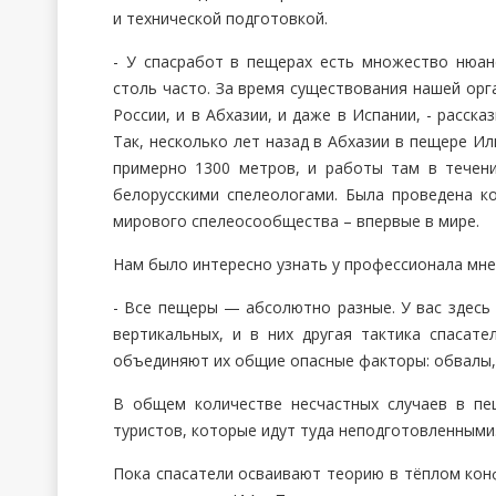
и технической подготовкой.
- У спасработ в пещерах есть множество нюан
столь часто. За время существования нашей орга
России, и в Абхазии, и даже в Испании, - расск
Так, несколько лет назад в Абхазии в пещере Ил
примерно 1300 метров, и работы там в течени
белорусскими спелеологами. Была проведена к
мирового спелеосообщества – впервые в мире.
Нам было интересно узнать у профессионала мне
- Все пещеры — абсолютно разные. У вас здесь
вертикальных, и в них другая тактика спасат
объединяют их общие опасные факторы: обвалы, 
В общем количестве несчастных случаев в пе
туристов, которые идут туда неподготовленными
Пока спасатели осваивают теорию в тёплом кон