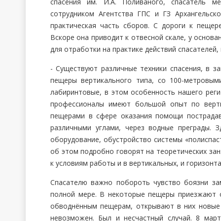
спасения им. И.А. Поливаного, спасатель м
сотрудником Агентства ГПС и ГЗ Архангельск
практическая часть сборов. С дороги к пещере
Вскоре она приводит к отвесной скале, у основа
для отработки на практике действий спасателей,
- Существуют различные техники спасения, в з
пещеры вертикального типа, со 100-метровым
лабиринтовые, в этом особенность нашего реги
профессионалы имеют большой опыт по верт
пещерами в сфере оказания помощи пострадав
различными углами, через водные преграды. 
оборудование, обустройство системы «полиспас
об этом подробно говорят на теоретических зан
к условиям работы и в вертикальных, и горизонт
Спасателю важно побороть чувство боязни за
полной мере. В некоторые пещеры приезжают 
обводнённым пещерам, открывают в них новые
невозможен. Был и несчастный случай. 8 мар