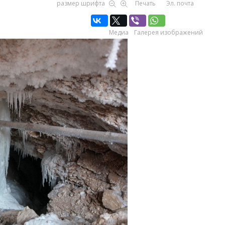
размер шрифта
Печать
Эл. почта
Медиа
Галерея изображений