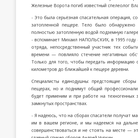
Железные Ворота погиб известный спелеолог Вл
- Это была серьёзная спасательная операция, со
затопленной пещере. Тело было обнаружено 
полностью затопленную водой подземную галере
- вспоминает Михаил НАПОЛЬСКИХ, в 1995 году 
отряда, непосредственный участник тех событ
времени — повлияло стечение негативных обст
Только для того, чтобы передать информацию 
километров до ближайшей к пещере деревни.
Специалисты единодушны: предстоящие сборы 
пещерах, но и поднимут общий профессионали
будет применим и при работе на техногенных з
замкнутых пространствах.
- Я надеюсь, что на сборах спасатели получат 
им в вашем регионе, и мы надеемся на дальне
совершенствоваться и не стоять на месте — эт
главный спикер сборов Андрей Чуркин.