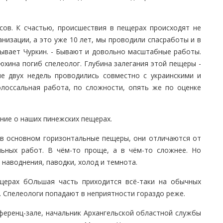
сов. К счастью, происшествия в пещерах происходят не
низации, а это уже 10 лет, мы проводили спасработы и в
азывает Чуркин. - Бывают и довольно масштабные работы.
юхина погиб спелеолог. Глубина залегания этой пещеры -
е двух недель проводились совместно с украинскими и
олоссальная работа, по сложности, опять же по оценке
ние о наших пинежских пещерах.
 в основном горизонтальные пещеры, они отличаются от
ельных работ. В чём-то проще, а в чём-то сложнее. Но
наводнения, паводки, холод и темнота.
щерах бОльшая часть приходится всё-таки на обычных
. Спелеологи попадают в неприятности гораздо реже.
ференц-зале, начальник Архангельской областной службы