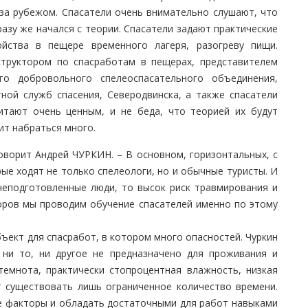
 за рубежом. Спасатели очень внимательно слушают, что
азу же начался с теории. Спасатели задают практические
ойства в пещере временного лагеря, разогреву пищи.
структором по спасработам в пещерах, представителем
го добровольного спелеоспасательного объединения,
тной служб спасения, Северодвинска, а также спасатели
итают очень ценным, и не беда, что теорией их будут
ит набраться много.
говорит Андрей ЧУРКИН. – В основном, горизонтальных, с
е ходят не только спелеологи, но и обычные туристы. И
неподготовленные люди, то высок риск травмирования и
боров мы проводим обучение спасателей именно по этому
ект для спасработ, в котором много опасностей. Чуркин
 ни то, ни другое не предназначено для проживания и
емнота, практически стопроцентная влажность, низкая
т существовать лишь ограниченное количество времени.
е факторы и обладать достаточными для работ навыками