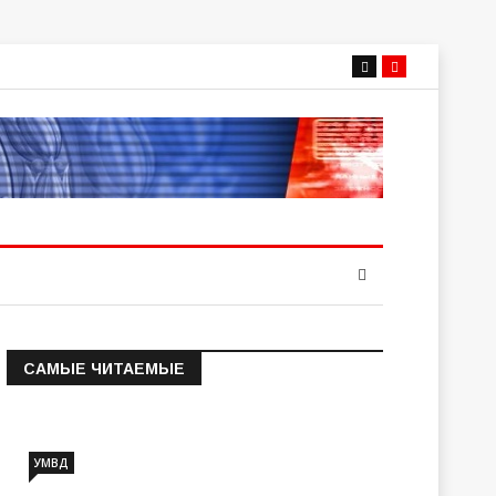
САМЫЕ ЧИТАЕМЫЕ
Информация о состоянии
операт…
УМВД