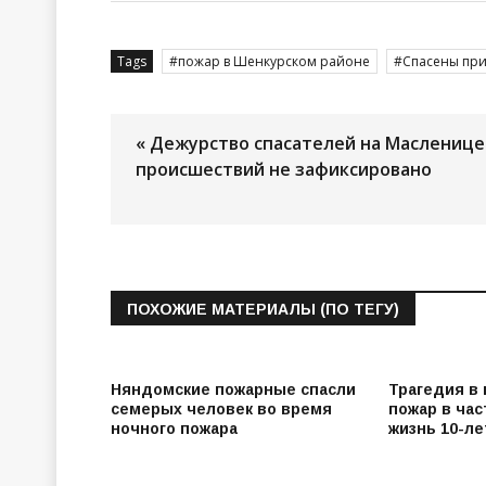
Tags
пожар в Шенкурском районе
Спасены пр
« Дежурство спасателей на Масленице
происшествий не зафиксировано
ПОХОЖИЕ МАТЕРИАЛЫ (ПО ТЕГУ)
Няндомские пожарные спасли
Трагедия в
семерых человек во время
пожар в ча
ночного пожара
жизнь 10-л