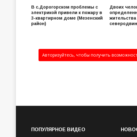
В с.Дорогорском проблемы с
Двоих чело
электрикой привели к пожару в
определенн
3-квартирном доме (Мезенский
жительства
район)
северодвин
Авторизуйтесь, чтобы получить возможнос
ПОПУЛЯРНОЕ ВИДЕО
НОВО