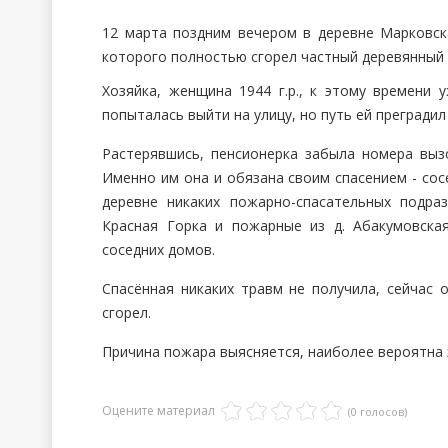
12 марта поздним вечером в деревне Марковск
которого полностью сгорел частный деревянный 
Хозяйка, женщина 1944 г.р., к этому времени 
попыталась выйти на улицу, но путь ей прегради
Растерявшись, пенсионерка забыла номера выз
Именно им она и обязана своим спасением - сос
деревне никаких пожарно-спасательных подра
Красная Горка и пожарные из д. Абакумовска
соседних домов.
Спасённая никаких травм не получила, сейчас 
сгорел.
Причина пожара выясняется, наиболее вероятна 
Оцените материал
(0 голосов)