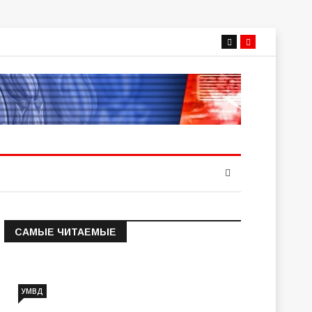
САМЫЕ ЧИТАЕМЫЕ
Информация о состоянии
операт…
УМВД