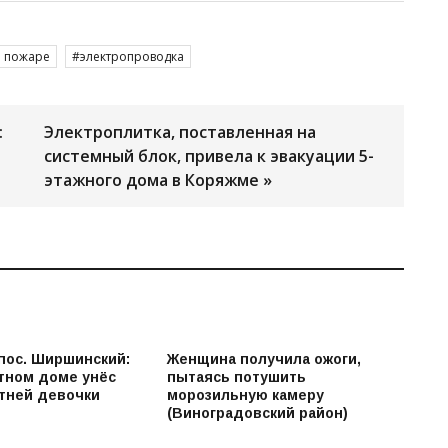
и пожаре
электропроводка
:
Электроплитка, поставленная на
системный блок, привела к эвакуации 5-
этажного дома в Коряжме »
 пос. Ширшинский:
Женщина получила ожоги,
стном доме унёс
пытаясь потушить
етней девочки
морозильную камеру
(Виноградовский район)