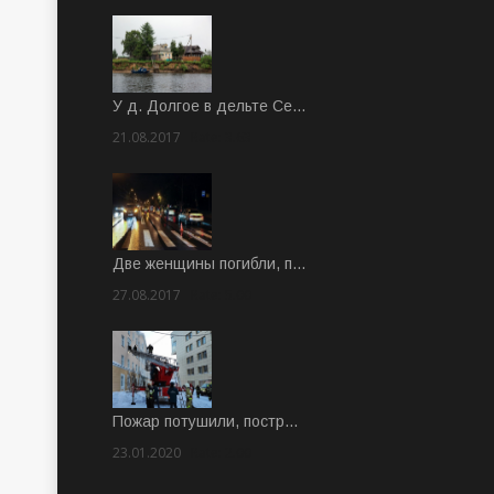
У д. Долгое в дельте Се…
21.08.2017
Rate: 3.63
Две женщины погибли, п…
27.08.2017
Rate: 5.00
Пожар потушили, постр…
23.01.2020
Rate: 2.00