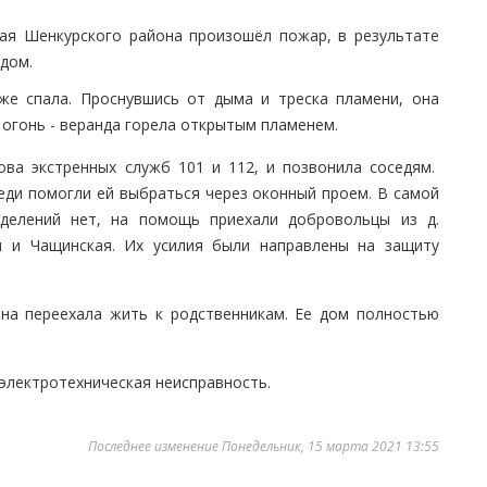
ая Шенкурского района произошёл пожар, в результате
дом.
уже спала. Проснувшись от дыма и треска пламени, она
л огонь - веранда горела открытым пламенем.
ова экстренных служб 101 и 112, и позвонила соседям.
еди помогли ей выбраться через оконный проем. В самой
зделений нет, на помощь приехали добровольцы из д.
я и Чащинская. Их усилия были направлены на защиту
она переехала жить к родственникам. Ее дом полностью
электротехническая неисправность.
Последнее изменение Понедельник, 15 марта 2021 13:55