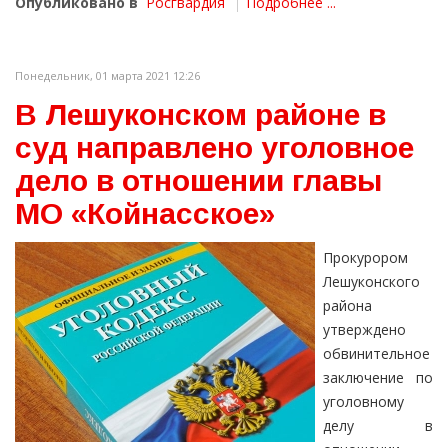
Опубликовано в
Росгвардия
Подробнее ...
Понедельник, 01 марта 2021 12:26
В Лешуконском районе в
суд направлено уголовное
дело в отношении главы
МО «Койнасское»
Прокурором
Лешуконского
района
утверждено
обвинительное
заключение по
уголовному
делу в