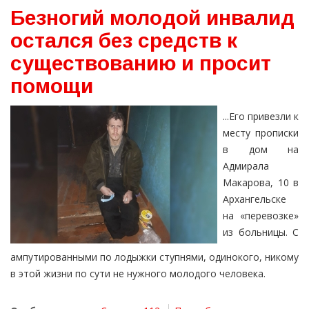
Безногий молодой инвалид
остался без средств к
существованию и просит
помощи
...Его привезли к
месту прописки
в дом на
Адмирала
Макарова, 10 в
Архангельске
на «перевозке»
из больницы. С
ампутированными по лодыжки ступнями, одинокого, никому
в этой жизни по сути не нужного молодого человека.