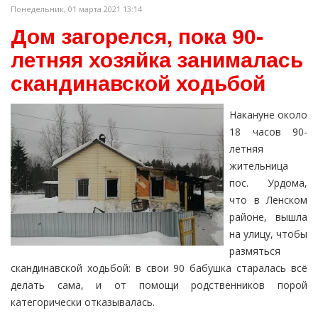
Понедельник, 01 марта 2021 13:14
Дом загорелся, пока 90-
летняя хозяйка занималась
скандинавской ходьбой
Накануне около
18 часов 90-
летняя
жительница
пос. Урдома,
что в Ленском
районе, вышла
на улицу, чтобы
размяться
скандинавской ходьбой: в свои 90 бабушка старалась всё
делать сама, и от помощи родственников порой
категорически отказывалась.