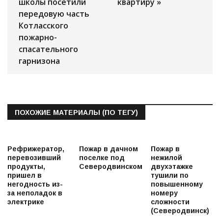
школы посетили
квартиру »
передовую часть
Котласского
пожарно-
спасательного
гарнизона
ПОХОЖИЕ МАТЕРИАЛЫ (ПО ТЕГУ)
Рефрижератор,
Пожар в дачном
Пожар в
перевозивший
поселке под
нежилой
продукты,
Северодвинском
двухэтажке
пришел в
тушили по
негодность из-
повышенному
за неполадок в
номеру
электрике
сложности
(Северодвинск)