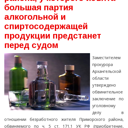
большая партия
алкогольной и
спиртосодержащей
продукции предстанет
перед судом
Заместителем
прокурора
Архангельской
области
утверждено
обвинительное
заключение по
уголовному
делу в
отношении безработного жителя Приморского района,
обвиняемого по ч. 5 ст. 171.1 УК РФ (приобретение,