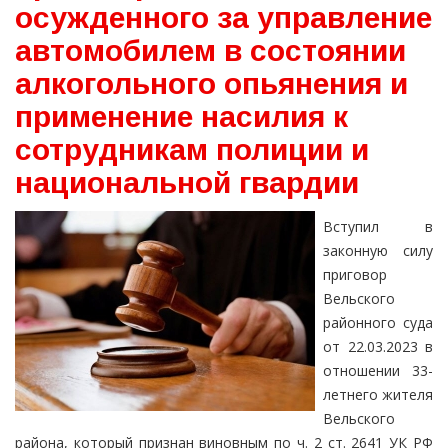
осужденного за управление
автомобилем в состоянии
алкогольного опьянения и
применение насилия к
сотрудникам полиции и
национальной гвардии
Вступил в
законную силу
приговор
Вельского
районного суда
от 22.03.2023 в
отношении 33-
летнего жителя
Вельского
района, который признан виновным по ч. 2 ст. 2641 УК РФ