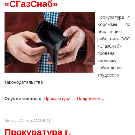
«СГазСнаб»
Прокуратура г.
Коряжмы по
обращению
работника ООО
«СГазСнаб»
провела
проверку
соблюдения
трудового
законодательства.
Опубликовано в
Прокуратура
Подробнее ...
Четверг, 20 июля 2023 09:01
Прокуратура г.