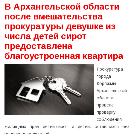
В Архангельской области
после вмешательства
прокуратуры девушке из
числа детей сирот
предоставлена
благоустроенная квартира
Прокуратура
города
Коряжмы
Архангельской
области
провела
проверку
соблюдения
жилищных прав детей-сирот и детей, оставшихся без
попечения родителей.