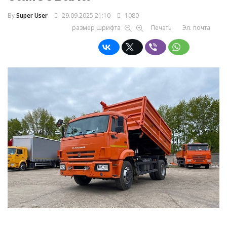
By
Super User
29.09.2025 21:10
1080
размер шрифта
Печать
Эл. почта