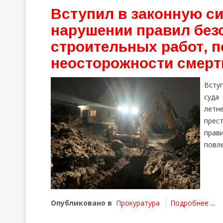
Вступил в законную си
нарушении правил без
строительных работ, 
неосторожности смерт
Всту
суда
летн
прест
прав
повл
Опубликовано в
Прокуратура
Подробнее ...