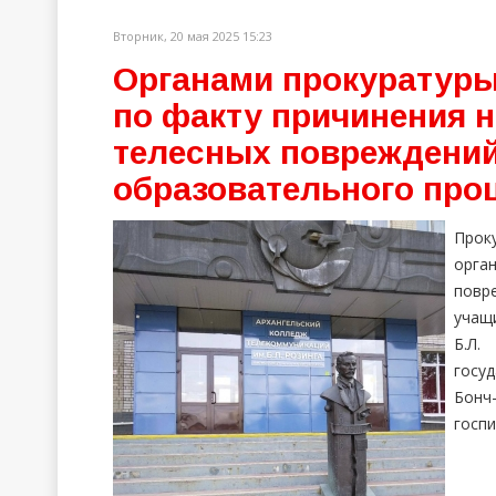
Вторник, 20 мая 2025 15:23
Органами прокуратуры
по факту причинения 
телесных повреждений
образовательного про
Прок
орга
повр
учащ
Б.Л.
госуд
Бонч-
госп