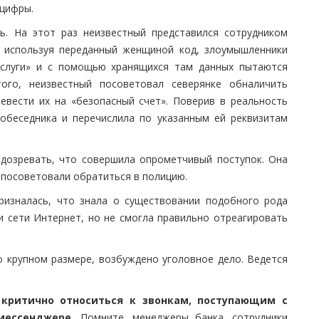
 цифры.
ь. На этот раз неизвестный представился сотрудником
о используя переданный женщиной код, злоумышленники
услуги» и с помощью хранящихся там данных пытаются
ого, неизвестный посоветовал северянке обналичить
евести их на «безопасный счет». Поверив в реальность
обеседника и перечислила по указанным ей реквизитам
одозревать, что совершила опрометчивый поступок. Она
 посоветовали обратиться в полицию.
ризналась, что знала о существовании подобного рода
и сети Интернет, но не смогла правильно отреагировать
 крупном размере, возбуждено уголовное дело. Ведется
критично относиться к звонкам, поступающим с
мессенджере.
Помните, менеджеры банка, сотрудники