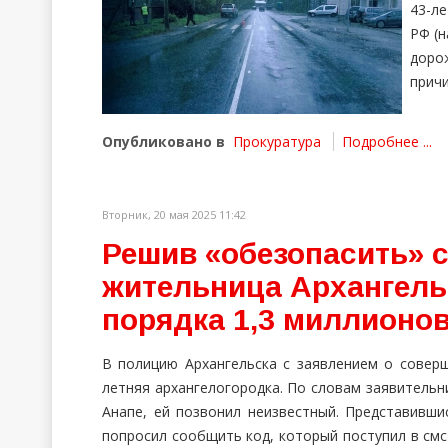
43-ле
РФ (
доро
причи
Опубликовано в
Прокуратура
Подробнее ...
Вторник, 20 мая 2025 11:42
Решив «обезопасить» с
жительница Архангель
порядка 1,3 миллионо
В полицию Архангельска с заявлением о совер
летняя архангелогородка. По словам заявительни
Анапе, ей позвонил неизвестный. Представивш
попросил сообщить код, который поступил в смс