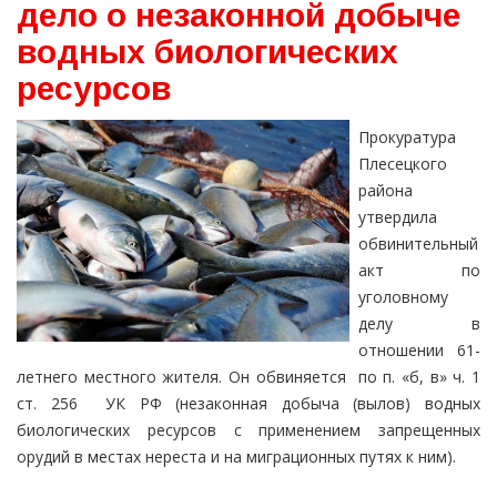
дело о незаконной добыче
водных биологических
ресурсов
Прокуратура
Плесецкого
района
утвердила
обвинительный
акт по
уголовному
делу в
отношении 61-
летнего местного жителя. Он обвиняется по п. «б, в» ч. 1
ст. 256 УК РФ (незаконная добыча (вылов) водных
биологических ресурсов с применением запрещенных
орудий в местах нереста и на миграционных путях к ним).