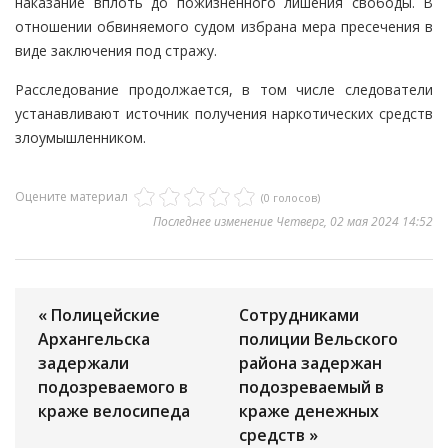
наказание вплоть до пожизненного лишения свободы. В
отношении обвиняемого судом избрана мера пресечения в
виде заключения под стражу.
Расследование продолжается, в том числе следователи
устанавливают источник получения наркотических средств
злоумышленником.
Оцените материал
(0 голосов)
Последнее изменение Четверг, 02 мая 2024 14:52
« Полицейские
Cотрудниками
Архангельска
полиции Вельского
задержали
района задержан
подозреваемого в
подозреваемый в
краже велосипеда
краже денежных
средств »