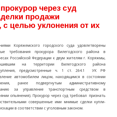
прокурор через суд
сделки продажи
 с целью уклонения от их
ниями Коряжемского городского суда удовлетворены
вые требования прокурора Вилегодского района в
ресах Российской Федерации к двум жителям г. Коряжмы,
ершившим на территории Вилегодского района
тупления, предусмотренные ч. 1 ст. 264.1 УК РФ
авление автомобилем лицом, находящимся в состоянии
нения, ранее подвергнутым административному
занию за управление транспортным средством в
оянии опьянения). Прокурор через суд требовал признать
йствительными совершенные ими мнимые сделки купли-
скации в соответствии с уголовным законом.