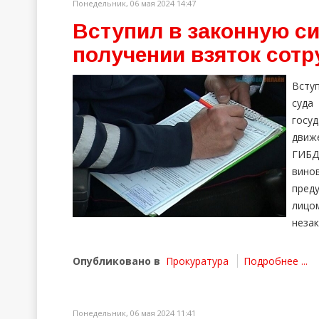
Понедельник, 06 мая 2024 14:47
Вступил в законную си
получении взяток сот
Всту
суда
госу
движ
ГИБД
вино
пред
лицо
незак
Опубликовано в
Прокуратура
Подробнее ...
Понедельник, 06 мая 2024 11:41