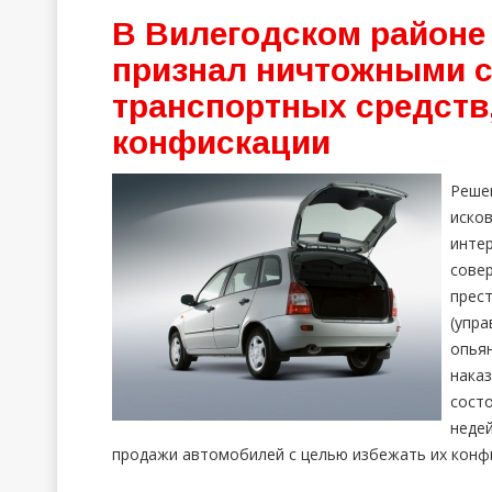
В Вилегодском районе 
признал ничтожными 
транспортных средств,
конфискации
Реше
иско
инте
сов
прес
(упр
опья
нака
сост
неде
продажи автомобилей с целью избежать их конфи