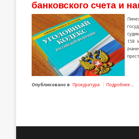
банковского счета и н
Пин
госу
судим
158 У
(на
прест
Опубликовано в
Прокуратура
Подробнее ...