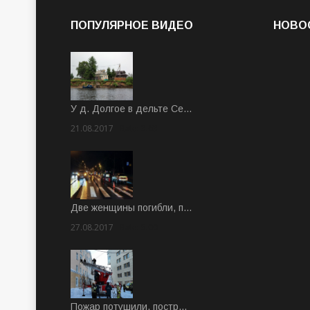
ПОПУЛЯРНОЕ ВИДЕО
НОВО
У д. Долгое в дельте Се…
21.08.2017
Rate: 3.63
Две женщины погибли, п…
27.08.2017
Rate: 5.00
Пожар потушили, постр…