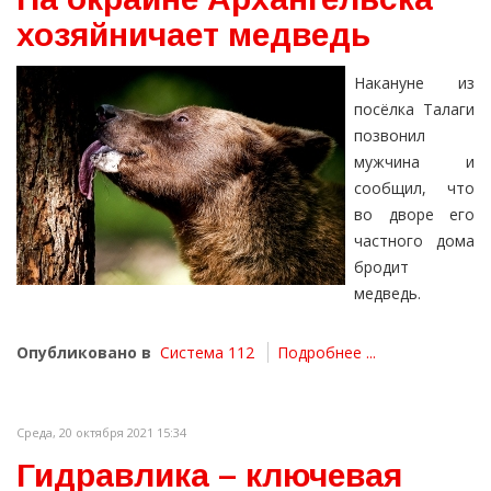
хозяйничает медведь
Накануне из
посёлка Талаги
позвонил
мужчина и
сообщил, что
во дворе его
частного дома
бродит
медведь.
Опубликовано в
Система 112
Подробнее ...
Среда, 20 октября 2021 15:34
Гидравлика – ключевая