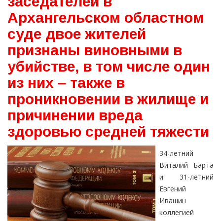
заседателей в
Архангельском областном
суде двое жителей
признаны виновными в
убийстве, в том числе один
из них – также в
проникновении в жилище и
причинении вреда
здоровью средней тяжести
34-летний
Виталий Барта
и 31-летний
Евгений
Ивашин
коллегией