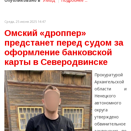
Опубликовано в
УМВД
Подробнее ...
Среда, 25 июня 2025 14:47
Омский «дроппер»
предстанет перед судом за
оформление банковской
карты в Северодвинске
Прокуратурой
Архангельской
области и
Ненецкого
автономного
округа
утверждено
обвинительное
заключение по